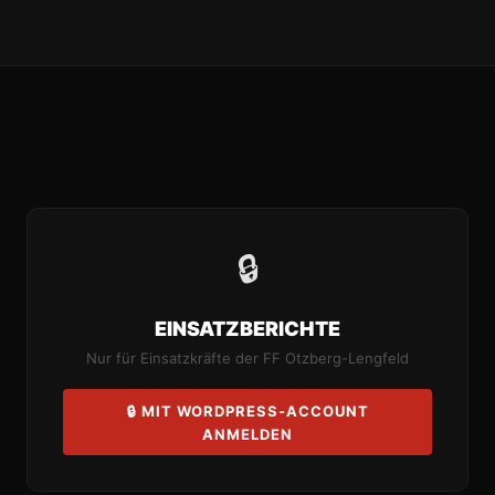
🔒
EINSATZBERICHTE
Nur für Einsatzkräfte der FF Otzberg-Lengfeld
🔒 MIT WORDPRESS-ACCOUNT
ANMELDEN