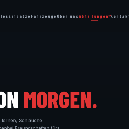
lles
Einsätze
Fahrzeuge
Über uns
Abteilungen
Kontak
VON
MORGEN.
 lernen, Schläuche
benbei Freundschaften fürs